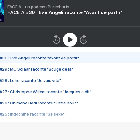
FACE A - un podcast Purecharts
FACE A #30 : Eve Angeli raconte "Avant de partir"
#30 : Eve Angeli raconte "Avant de partir"
#29 : MC Solaar raconte "Bouge de là"
28 : Lorie raconte "Je vais vite"
#27 : Christophe Willem raconte "Jacques a dit"
#26 : Chimène Badi raconte "Entre nous"
#25 : Indochine raconte "3e sexe"
#24 : Zaho raconte "C'est chelou"
#23 : Patrick Bruel raconte "Au café des délices"