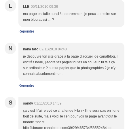
L
LLB
05/11/2010 09:39
ma page est faite aussi ! apparemment je peux la mettre sur
mon blog aussi .... ?
Répondre
N
nana fafo
02/11/2010 04:48
je découvre ton site grâce à la page d'accueil de canalblog, il
est très beau, j'adore tes pages toutes en couleur, tu fais ça
sur ordinateur ? ou sur papier que tu photographies ? je n'y
connais absolument rien.
Répondre
S
sandy
01/11/2010 14:39
ça y est ! j'ai relevé ce challenge !<br /> Il ne sera pas en ligne
tout de suite, mais voici le lien pour voir la page avant tout le
monde :<br />
http://storage.canalblog.com/39/29/465734/58552484.jpg