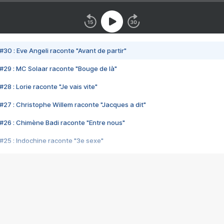
#30 : Eve Angeli raconte "Avant de partir"
#29 : MC Solaar raconte "Bouge de là"
28 : Lorie raconte "Je vais vite"
#27 : Christophe Willem raconte "Jacques a dit"
#26 : Chimène Badi raconte "Entre nous"
#25 : Indochine raconte "3e sexe"
#24 : Zaho raconte "C'est chelou"
#23 : Patrick Bruel raconte "Au café des délices"
#22 : Kyo raconte "Le chemin"
#21 : Nolwenn Leroy raconte "Cassé"