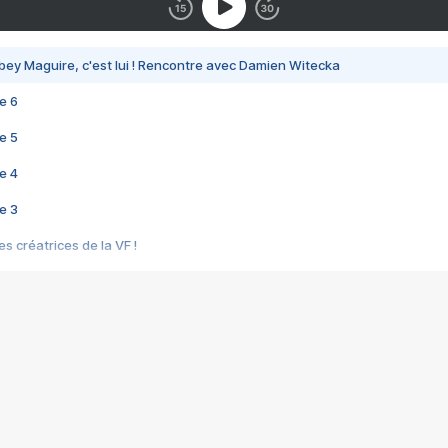
bey Maguire, c'est lui ! Rencontre avec Damien Witecka
e 6
e 5
e 4
e 3
s créatrices de la VF !
e 2
e 1
e Mektoub My Love arrive enfin ! Rencontre avec Shaïn Boumedine et Sal
i : après Toni en famille
elle réalise le bouleversant Dites lui que je l'aime