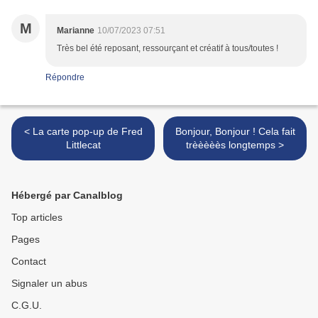
M
Marianne
10/07/2023 07:51
Très bel été reposant, ressourçant et créatif à tous/toutes !
Répondre
< La carte pop-up de Fred
Bonjour, Bonjour ! Cela fait
Littlecat
trèèèèès longtemps >
Hébergé par Canalblog
Top articles
Pages
Contact
Signaler un abus
C.G.U.