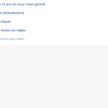
 a 13 ans (et vous l'avez ignoré)
e (littéralement)
im Rayan
 toutes les règles
s les jeux vidéo
us choquant de Rockstar ? - Le scandale BULLY
e plus moche de Steam
du RÊVE tourne au CAUCHEMAR
pendant 8 heures
it… à tort
umiliés par un jeu vidéo
ire - Final Fantasy 8