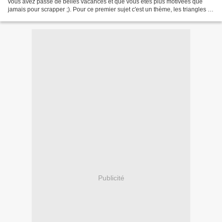
vous avez passé de belles vacances et que vous êtes plus motivées que
jamais pour scrapper ;). Pour ce premier sujet c'est un thème, les triangles :
Votre réa devra comporter...
Publicité