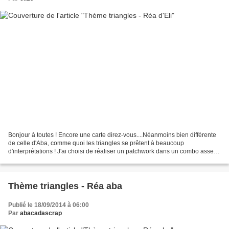
Bonjour à toutes ! Encore une carte direz-vous....Néanmoins bien différente
de celle d'Aba, comme quoi les triangles se prêtent à beaucoup
d'interprétations ! J'ai choisi de réaliser un patchwork dans un combo assez
masculin - nous avons aussi besoin...
Thème triangles - Réa aba
Publié le 18/09/2014 à 06:00
Par
abacadascrap