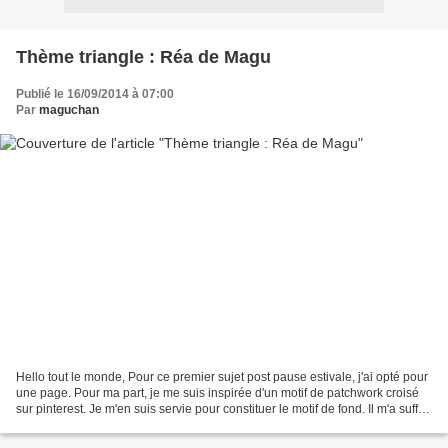
Thème triangle : Réa de Magu
Publié le 16/09/2014 à 07:00
Par
maguchan
Hello tout le monde, Pour ce premier sujet post pause estivale, j'ai opté pour
une page. Pour ma part, je me suis inspirée d'un motif de patchwork croisé
sur pinterest. Je m'en suis servie pour constituer le motif de fond. Il m'a suffit
d'incorporer la...