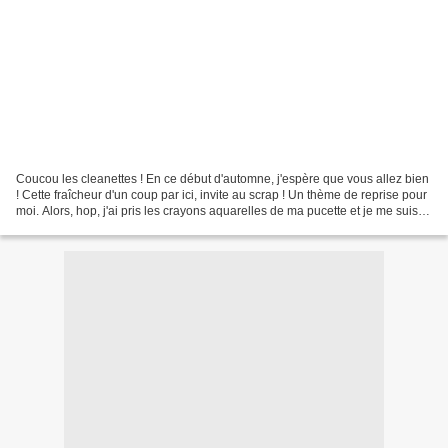
Coucou les cleanettes ! En ce début d'automne, j'espère que vous allez bien
! Cette fraîcheur d'un coup par ici, invite au scrap ! Un thème de reprise pour
moi. Alors, hop, j'ai pris les crayons aquarelles de ma pucette et je me suis
mise à colorier et...