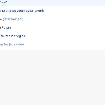
 DayZ
 a 13 ans (et vous l'avez ignoré)
e (littéralement)
im Rayan
 toutes les règles
s les jeux vidéo
us choquant de Rockstar ? - Le scandale BULLY
e plus moche de Steam
du RÊVE tourne au CAUCHEMAR
pendant 8 heures
it… à tort
umiliés par un jeu vidéo
ire - Final Fantasy 8