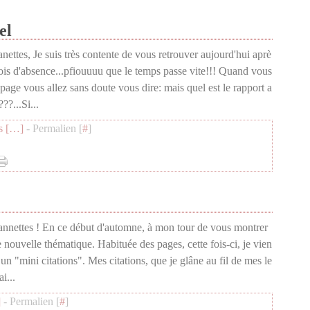
el
anettes, Je suis très contente de vous retrouver aujourd'hui aprè
ois d'absence...pfiouuuu que le temps passe vite!!! Quand vous
 page vous allez sans doute vous dire: mais quel est le rapport a
??...Si...
 [
…
]
- Permalien [
#
]
annettes ! En ce début d'automne, à mon tour de vous montrer
e nouvelle thématique. Habituée des pages, cette fois-ci, je vien
un "mini citations". Mes citations, que je glâne au fil de mes le
i...
]
- Permalien [
#
]