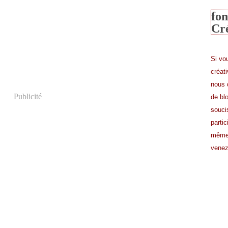
fon
Cr
Si vo
créat
nous 
Publicité
de bl
souci
partic
même 
venez