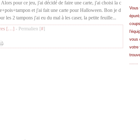
Alors pour ce jeu, j'ai décidé de faire une carte, j'ai choisi la c
Vous 
e+pois+tampon et j'ai fait une carte pour Halloween. Bon je d
épuré
r les 2 tampons j'ai eu du mal à les caser, la petite feuille...
coup
es [
…
]
- Permalien [
#
]
l'équi
vous 
votre 
trouve
.......