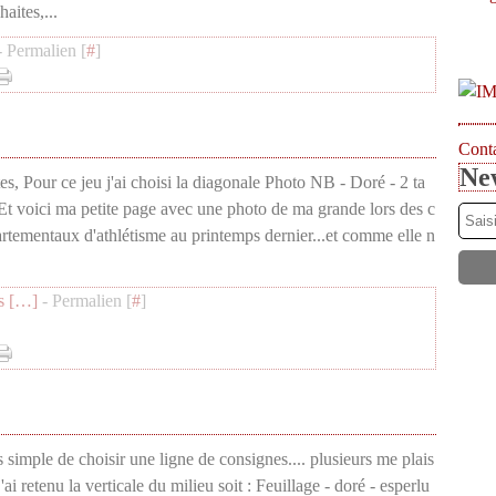
haites,...
 Permalien [
#
]
Conta
New
es, Pour ce jeu j'ai choisi la diagonale Photo NB - Doré - 2 ta
Et voici ma petite page avec une photo de ma grande lors des c
tementaux d'athlétisme au printemps dernier...et comme elle n
 [
…
]
- Permalien [
#
]
 simple de choisir une ligne de consignes.... plusieurs me plais
j'ai retenu la verticale du milieu soit : Feuillage - doré - esperlu