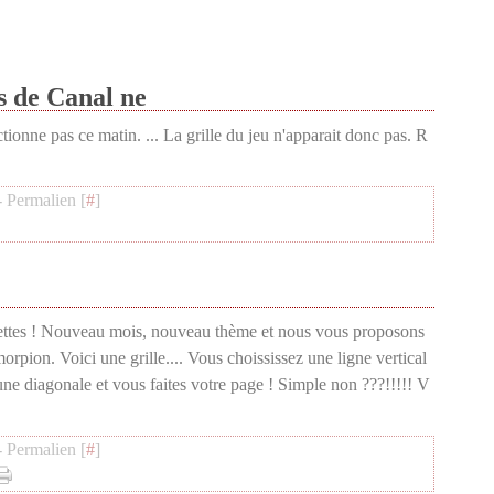
s de Canal ne
ionne pas ce matin. ... La grille du jeu n'apparait donc pas. R
 Permalien [
#
]
ettes ! Nouveau mois, nouveau thème et nous vous proposons
 morpion. Voici une grille.... Vous choississez une ligne vertical
une diagonale et vous faites votre page ! Simple non ???!!!!! V
 Permalien [
#
]