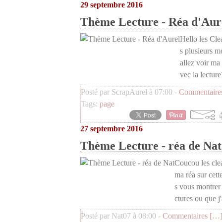
29 septembre 2016
Thème Lecture - Réa d'Aur
Hello les Cle
s plusieurs m
allez voir ma
vec la lecture?
Posté par ScrapAurel à 07:00 -
Commentaires
Tags:
page
27 septembre 2016
Thème Lecture - réa de Nat
Coucou les cle
ma réa sur cett
s vous montrer 
ctures ou que j'a
Posté par Nat07 à 08:00 -
Commentaires [
…