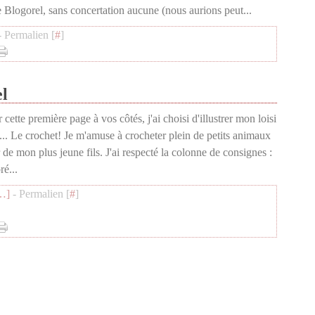
e Blogorel, sans concertation aucune (nous aurions peut...
 Permalien [
#
]
l
cette première page à vos côtés, j'ai choisi d'illustrer mon loisi
... Le crochet! Je m'amuse à crocheter plein de petits animaux
r de mon plus jeune fils. J'ai respecté la colonne de consignes :
ré...
…
]
- Permalien [
#
]