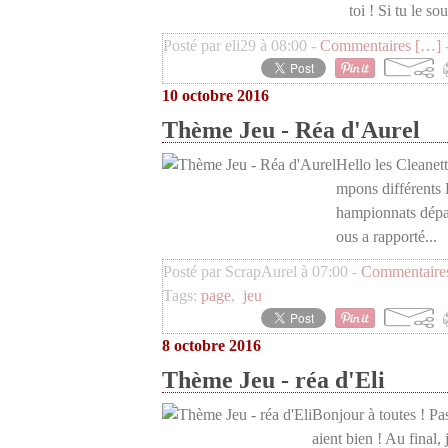
toi ! Si tu le sou
Posté par eli29 à 08:00 -
Commentaires [
…
]
-
10 octobre 2016
Thème Jeu - Réa d'Aurel
Hello les Cleanett
mpons différents 
hampionnats dépar
ous a rapporté...
Posté par ScrapAurel à 07:00 -
Commentaires
Tags:
page
,
jeu
8 octobre 2016
Thème Jeu - réa d'Eli
Bonjour à toutes ! Pas
aient bien ! Au final, 