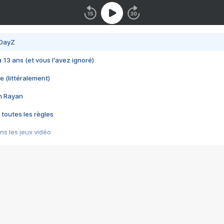
 DayZ
 a 13 ans (et vous l'avez ignoré)
e (littéralement)
im Rayan
 toutes les règles
s les jeux vidéo
us choquant de Rockstar ? - Le scandale BULLY
e plus moche de Steam
du RÊVE tourne au CAUCHEMAR
pendant 8 heures
it… à tort