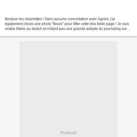
Bonjour les cleanettes ! Sans aucune concertation avec Agnès, j'ai
également choisi une photo "fleurs" pour lifter cette très belle page ! Je suis
restée fidèle au sketch et n'étant pas une grande adepte du journaling sur
mes pages, j'ai utilisé un tampon...
Publicité