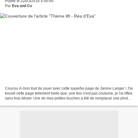
Publié le 22/03/2016 à 06:00
Par
Eva and Co
Coucou A mon tout de jouer avec cette superbe page de Janine Langer ! J'ai
trouvé cette page tellement belle que, une fois n'est pas coutume, je l'ai liftée
sans trop dévier. Une de mes petites touches a été de remplacer une photo
par des embellissements....