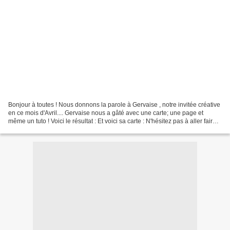
Bonjour à toutes ! Nous donnons la parole à Gervaise , notre invitée créative
en ce mois d'Avril.... Gervaise nous a gâté avec une carte; une page et
même un tuto ! Voici le résultat : Et voici sa carte : N'hésitez pas à aller faire
un tour sur son blog,...