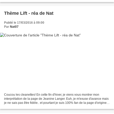
Thème Lift - réa de Nat
Publié le 17/03/2016 à 09:00
Par
Nat07
Coucou les cleanettes! En cette fin d'hiver, je viens vous montrer mon
interprétation de la page de Jeanine Langer. Euh, je m'exuse d'avance mais
je ne sais pas être fidèle.. et pourtant je suis 100% fan de la page d'origine.
Je vous assure que je suis...