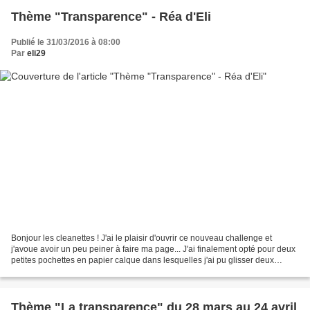
Thème "Transparence" - Réa d'Eli
Publié le 31/03/2016 à 08:00
Par
eli29
Bonjour les cleanettes ! J'ai le plaisir d'ouvrir ce nouveau challenge et
j'avoue avoir un peu peiner à faire ma page... J'ai finalement opté pour deux
petites pochettes en papier calque dans lesquelles j'ai pu glisser deux
cartes-embellissements. Cela...
Thème "La transparence" du 28 mars au 24 avril