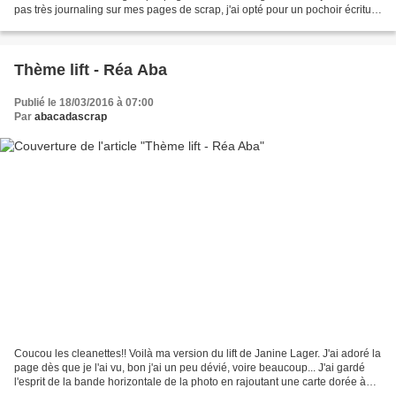
pas très journaling sur mes pages de scrap, j'ai opté pour un pochoir écriture
et de la modeling paste pour...
Thème lift - Réa Aba
Publié le 18/03/2016 à 07:00
Par
abacadascrap
Coucou les cleanettes!! Voilà ma version du lift de Janine Lager. J'ai adoré la
page dès que je l'ai vu, bon j'ai un peu dévié, voire beaucoup... J'ai gardé
l'esprit de la bande horizontale de la photo en rajoutant une carte dorée à
côté de la photo....