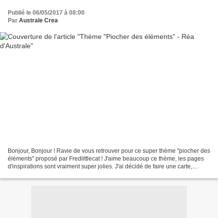
Publié le 06/05/2017 à 08:00
Par
Australe Crea
Bonjour, Bonjour ! Ravie de vous retrouver pour ce super thème "piocher des
éléments" proposé par Fredlittlecat ! J'aime beaucoup ce thème, les pages
d'inspirations sont vraiment super jolies. J'ai décidé de faire une carte,
j'imagine que ça ne vous surprend...