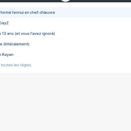
nsformé l’ennui en chef-d’œuvre
 DayZ
 a 13 ans (et vous l'avez ignoré)
e (littéralement)
im Rayan
 toutes les règles
s les jeux vidéo
us choquant de Rockstar ? - Le scandale BULLY
e plus moche de Steam
du RÊVE tourne au CAUCHEMAR
pendant 8 heures
it… à tort