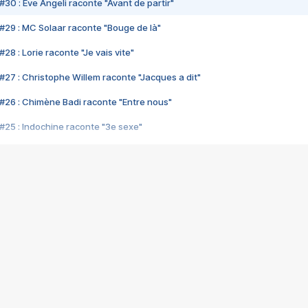
#30 : Eve Angeli raconte "Avant de partir"
#29 : MC Solaar raconte "Bouge de là"
28 : Lorie raconte "Je vais vite"
#27 : Christophe Willem raconte "Jacques a dit"
#26 : Chimène Badi raconte "Entre nous"
#25 : Indochine raconte "3e sexe"
#24 : Zaho raconte "C'est chelou"
#23 : Patrick Bruel raconte "Au café des délices"
#22 : Kyo raconte "Le chemin"
#21 : Nolwenn Leroy raconte "Cassé"
#20 : Patrick Hernandez raconte "Born to be alive"
#19 : Lorie raconte "Près de moi"
#18 : Michael Jones raconte "A nos actes manqués" (avec Jean-Jacque