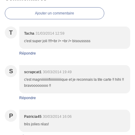
Ajouter un commentaire
T
Tacha
31/03/2014 12:59
c'est super joli !!!!<br /> <br /> bisousssss
Répondre
S
scrapcat1
30/03/2014 19:49
c'est magniiiiiiiifiiiiiiiiiiiiique et je reconnais la tite carte !! hihi !!
bravoooooooo !!
Répondre
P
Patricia45
30/03/2014 16:06
très jolies réas!