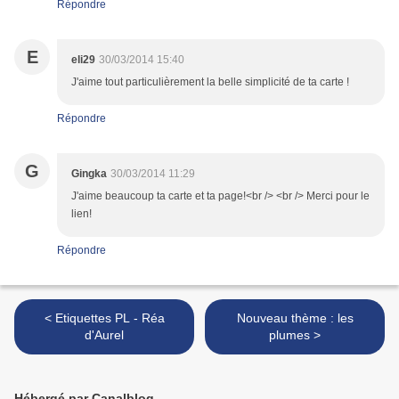
Répondre
E
eli29
30/03/2014 15:40
J'aime tout particulièrement la belle simplicité de ta carte !
Répondre
G
Gingka
30/03/2014 11:29
J'aime beaucoup ta carte et ta page!<br /> <br /> Merci pour le
lien!
Répondre
< Etiquettes PL - Réa
Nouveau thème : les
d'Aurel
plumes >
Hébergé par Canalblog