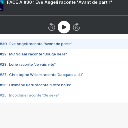
FACE A #30 : Eve Angeli raconte "Avant de partir"
#30 : Eve Angeli raconte "Avant de partir"
#29 : MC Solaar raconte "Bouge de là"
28 : Lorie raconte "Je vais vite"
#27 : Christophe Willem raconte "Jacques a dit"
#26 : Chimène Badi raconte "Entre nous"
#25 : Indochine raconte "3e sexe"
#24 : Zaho raconte "C'est chelou"
#23 : Patrick Bruel raconte "Au café des délices"
#22 : Kyo raconte "Le chemin"