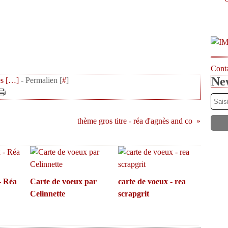
Conta
New
s [
…
]
- Permalien [
#
]
thème gros titre - réa d'agnès and co
- Réa
Carte de voeux par
carte de voeux - rea
Celinnette
scrapgrit