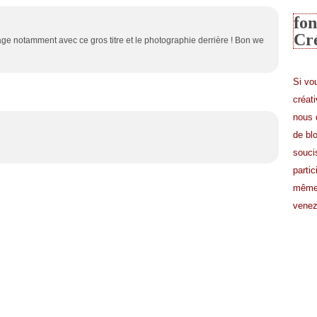
fon
Cr
ge notamment avec ce gros titre et le photographie derrière ! Bon we
Si vo
créat
nous 
de bl
souci
partic
même 
venez