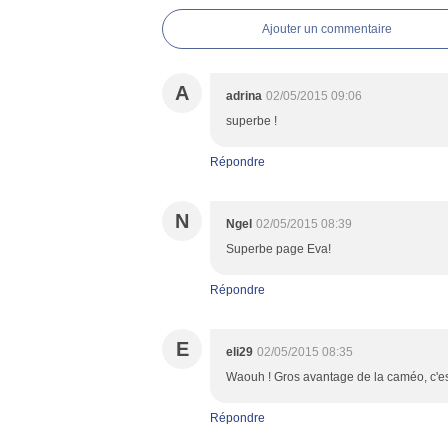
Ajouter un commentaire
A
adrina
02/05/2015 09:06
superbe !
Répondre
N
Ngel
02/05/2015 08:39
Superbe page Eva!
Répondre
E
eli29
02/05/2015 08:35
Waouh ! Gros avantage de la caméo, c'est d
Répondre