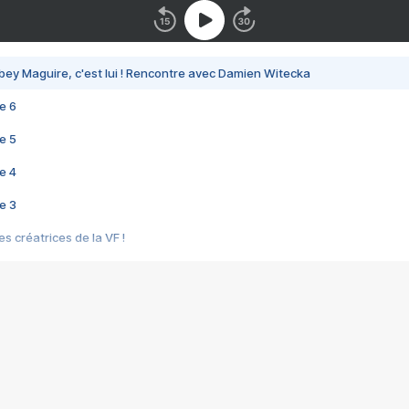
bey Maguire, c'est lui ! Rencontre avec Damien Witecka
e 6
e 5
e 4
e 3
s créatrices de la VF !
e 2
e 1
e Mektoub My Love arrive enfin ! Rencontre avec Shaïn Boumedine et Sal
i : après Toni en famille
elle réalise le bouleversant Dites lui que je l'aime