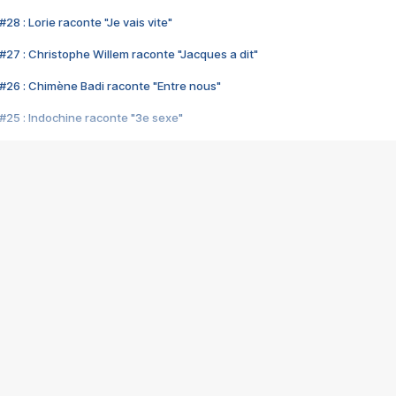
28 : Lorie raconte "Je vais vite"
#27 : Christophe Willem raconte "Jacques a dit"
#26 : Chimène Badi raconte "Entre nous"
#25 : Indochine raconte "3e sexe"
#24 : Zaho raconte "C'est chelou"
#23 : Patrick Bruel raconte "Au café des délices"
#22 : Kyo raconte "Le chemin"
#21 : Nolwenn Leroy raconte "Cassé"
#20 : Patrick Hernandez raconte "Born to be alive"
#19 : Lorie raconte "Près de moi"
#18 : Michael Jones raconte "A nos actes manqués" (avec Jean-Jacque
#17 : Khaled raconte "Aïcha"