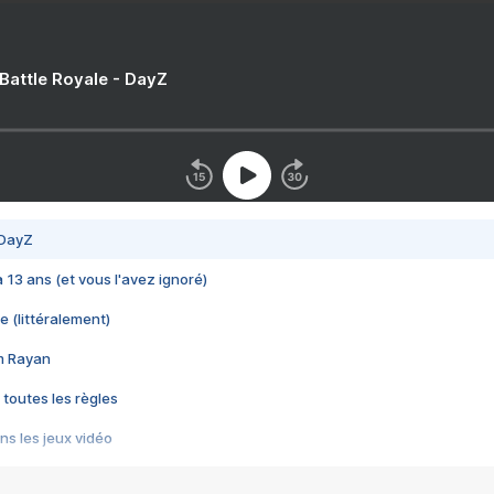
 Battle Royale - DayZ
 DayZ
 a 13 ans (et vous l'avez ignoré)
e (littéralement)
im Rayan
 toutes les règles
s les jeux vidéo
us choquant de Rockstar ? - Le scandale BULLY