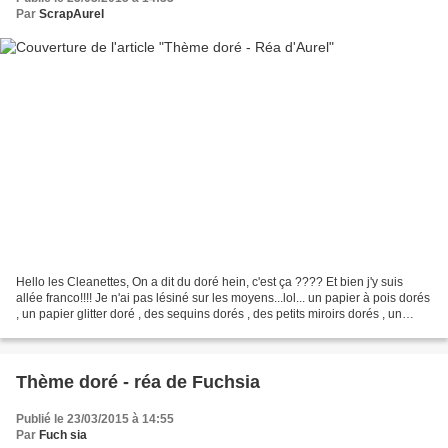
Par
ScrapAurel
Hello les Cleanettes, On a dit du doré hein, c'est ça ???? Et bien j'y suis
allée franco!!!! Je n'ai pas lésiné sur les moyens...lol... un papier à pois dorés
, un papier glitter doré , des sequins dorés , des petits miroirs dorés , un
ruban doré , de...
Thème doré - réa de Fuchsia
Publié le 23/03/2015 à 14:55
Par
Fuch sia