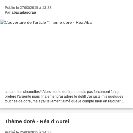
Publié le 27/03/2015 à 13:38
Par
abacadascrap
coucou les cleanettes!! Alors moi le doré je ne suis pas forcément fan, je
préfère l'argenté mais finalement j'ai adoré le défi!! J'ai juste mis quelques
touches de doré, mais j'ai tellement aimé que je compte bien en rajouter
dans la déco de baptême...
Thème doré - Réa d'Aurel
Publié le 25/03/2015 à 14:33