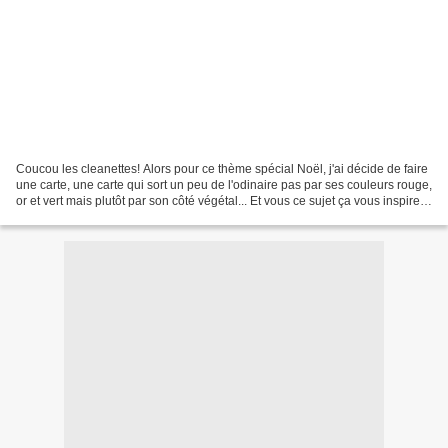
Coucou les cleanettes! Alors pour ce thème spécial Noël, j'ai décide de faire
une carte, une carte qui sort un peu de l'odinaire pas par ses couleurs rouge,
or et vert mais plutôt par son côté végétal... Et vous ce sujet ça vous inspire?
Nous attendons...