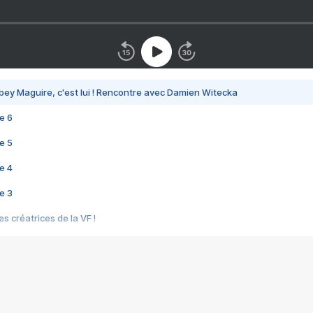
bey Maguire, c'est lui ! Rencontre avec Damien Witecka
e 6
e 5
e 4
e 3
s créatrices de la VF !
e 2
e 1
e Mektoub My Love arrive enfin ! Rencontre avec Shaïn Boumedine et Sal