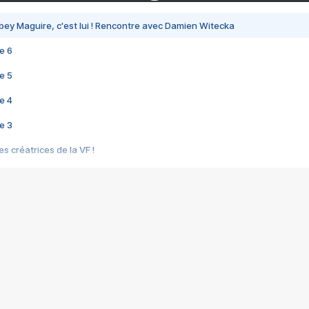
bey Maguire, c'est lui ! Rencontre avec Damien Witecka
e 6
e 5
e 4
e 3
s créatrices de la VF !
e 2
e 1
e Mektoub My Love arrive enfin ! Rencontre avec Shaïn Boumedine et Sal
i : après Toni en famille
elle réalise le bouleversant Dites lui que je l'aime
ais ! Rencontre autour de Vie privée de Rebecca Zlotowski