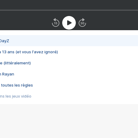
 DayZ
 a 13 ans (et vous l'avez ignoré)
e (littéralement)
im Rayan
 toutes les règles
s les jeux vidéo
us choquant de Rockstar ? - Le scandale BULLY
e plus moche de Steam
du RÊVE tourne au CAUCHEMAR