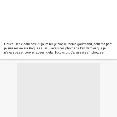
Coucou les cleanettes! Aujourd'hui je clos le thème gourmand, pour ma part
je suis restée sur Paques aussi, j'avais ces photos de l'an dernier que je
n'avais pas encore scrapées, c'était l'occasion. J'ai mis mes 4 photos en
bande, j'ai découpé ces petits...