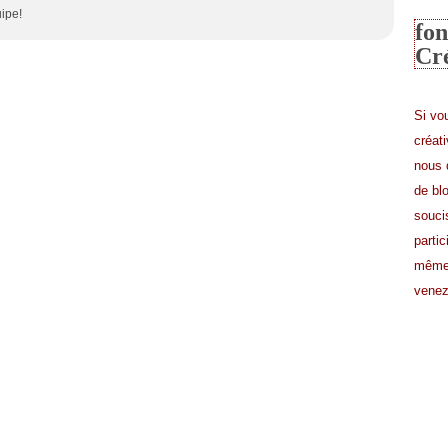
uipe!
fon
Cr
Si vo
créat
nous 
de bl
souci
partic
même 
venez