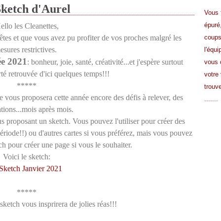
Sketch d'Aurel
Vous 
épuré
ello les Cleanettes,
êtes et que vous avez pu profiter de vos proches malgré les
coup
esures restrictives.
l'équi
ée 202
1
: bonheur, joie, santé, créativité...et j'espère surtout
vous 
erté retrouvée d'ici quelques temps!!!
votre 
*****
trouve
pe vous proposera cette année encore des défis à relever, des
.......
ations...mois après mois.
us proposant un sketch. Vous pouvez l'utiliser pour créer des
période!!) ou d'autres cartes si vous préférez, mais vous pouvez
ch pour créer une page si vous le souhaiter.
Voici le sketch:
*****
 sketch vous insprirera de jolies réas!!!