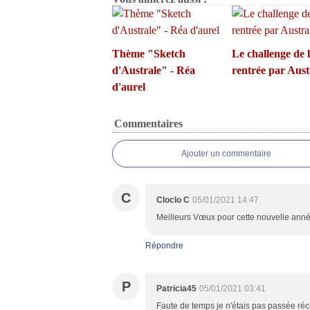
Thème "Sketch
Le challenge de 
d'Australe" - Réa
rentrée par Aust
d'aurel
Commentaires
Ajouter un commentaire
C
Cloclo C
05/01/2021 14:47
Meilleurs Vœux pour cette nouvelle année 
Répondre
P
Patricia45
05/01/2021 03:41
Faute de temps je n'étais pas passée réce