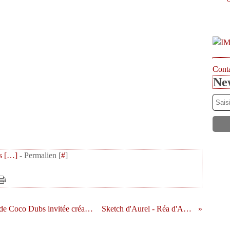
Conta
New
 [
…
]
- Permalien [
#
]
Thème "Moodboard" de Maryscrap - Réa de Coco Dubs invitée créative
Sketch d'Aurel - Réa d'Aurel