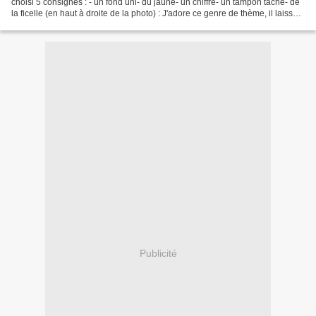
choisi 5 consignes : - un fond uni- du jaune- un chiffre- un tampon tâche- de
la ficelle (en haut à droite de la photo) : J'adore ce genre de thème, il laisse
beaucoup de liberté....
Publicité