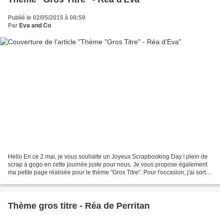
Publié le 02/05/2015 à 08:59
Par
Eva and Co
Hello En ce 2 mai, je vous souhaite un Joyeux Scrapbooking Day ! plein de
scrap à gogo en cette journée juste pour nous. Je vous propose également
ma petite page réalisée pour le thème "Gros Titre". Pour l'occasion, j'ai sorti
la caméo - silhouette afin...
Thème gros titre - Réa de Perritan