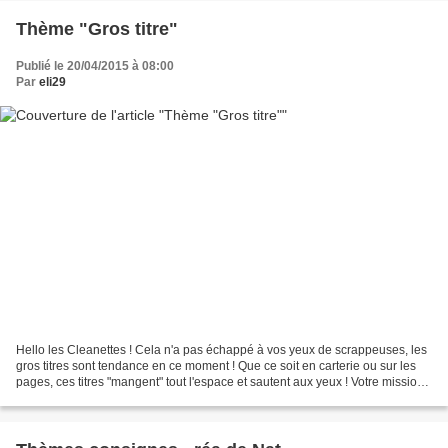
Thème "Gros titre"
Publié le 20/04/2015 à 08:00
Par
eli29
Hello les Cleanettes ! Cela n'a pas échappé à vos yeux de scrappeuses, les
gros titres sont tendance en ce moment ! Que ce soit en carterie ou sur les
pages, ces titres "mangent" tout l'espace et sautent aux yeux ! Votre mission,
si vous l'acceptez, est...