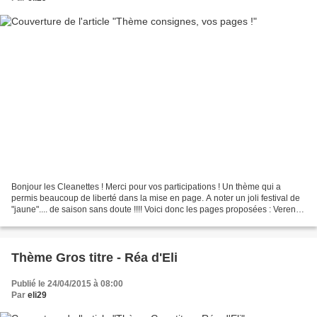
Bonjour les Cleanettes ! Merci pour vos participations ! Un thème qui a
permis beaucoup de liberté dans la mise en page. A noter un joli festival de
"jaune".... de saison sans doute !!!! Voici donc les pages proposées : Verene
Amelocreuzy Blogorel Cricri...
Thème Gros titre - Réa d'Eli
Publié le 24/04/2015 à 08:00
Par
eli29