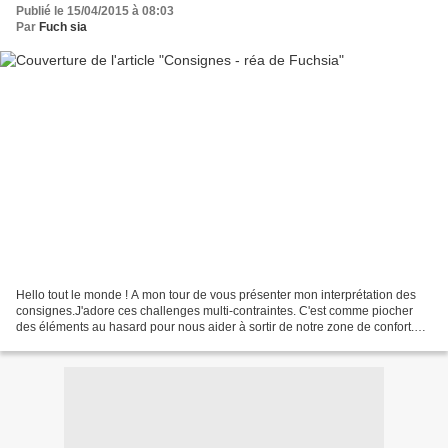
Publié le 15/04/2015 à 08:03
Par
Fuch sia
Hello tout le monde ! A mon tour de vous présenter mon interprétation des
consignes.J'adore ces challenges multi-contraintes. C'est comme piocher
des éléments au hasard pour nous aider à sortir de notre zone de confort.Du
coup j'ai joué le jeu à fond...