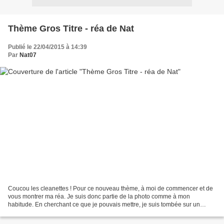
Thème Gros Titre - réa de Nat
Publié le 22/04/2015 à 14:39
Par
Nat07
Coucou les cleanettes ! Pour ce nouveau thème, à moi de commencer et de
vous montrer ma réa. Je suis donc partie de la photo comme à mon
habitude. En cherchant ce que je pouvais mettre, je suis tombée sur un
"vieux" tampon de Karla Dudley, qui sommeillait...