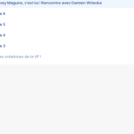
bey Maguire, c'est lui ! Rencontre avec Damien Witecka
e 6
e 5
e 4
e 3
s créatrices de la VF !
e 2
e 1
e Mektoub My Love arrive enfin ! Rencontre avec Shaïn Boumedine et Sal
i : après Toni en famille
elle réalise le bouleversant Dites lui que je l'aime
ais ! Rencontre autour de Vie privée de Rebecca Zlotowski
 de Marguerite, Grave... Rencontre avec Ella Rumpf