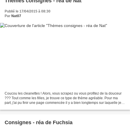
Thèmes consignes - réa de Nat
Publié le 17/04/2015 à 08:30
Par
Nat07
Coucou les cleanettes ! Alors, vous scrapez ou vous profitez de la douceur
??? Tout comme les filles, je trouve ce type de thème agréable. Pour ma
part, j'ai pu finir une page commencée il y a bien longtemps sur laquelle je
bloquais... J' en ai donc utilisées...
Consignes - réa de Fuchsia