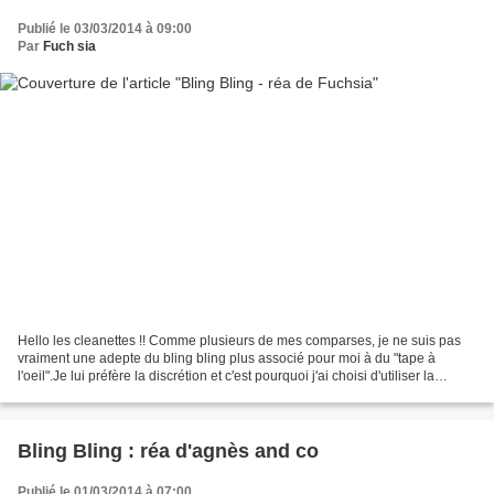
Publié le 03/03/2014 à 09:00
Par
Fuch sia
Hello les cleanettes !! Comme plusieurs de mes comparses, je ne suis pas
vraiment une adepte du bling bling plus associé pour moi à du "tape à
l'oeil".Je lui préfère la discrétion et c'est pourquoi j'ai choisi d'utiliser la
brillance avec parcimonie.Quelques...
Bling Bling : réa d'agnès and co
Publié le 01/03/2014 à 07:00