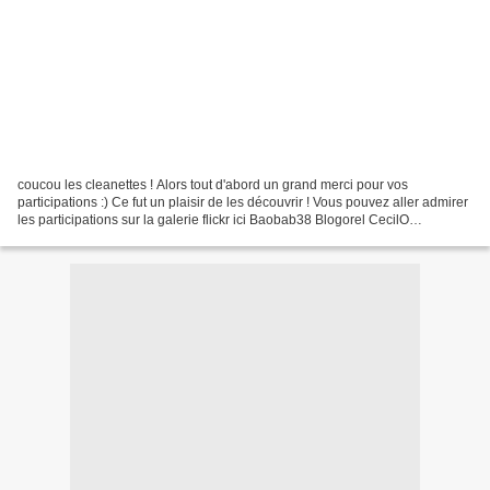
coucou les cleanettes ! Alors tout d'abord un grand merci pour vos
participations :) Ce fut un plaisir de les découvrir ! Vous pouvez aller admirer
les participations sur la galerie flickr ici Baobab38 Blogorel CecilO
Chanchan Fisso85 Kiwii Laurence Lyly...