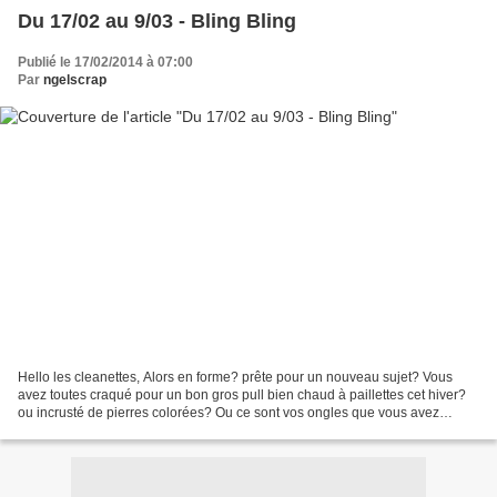
Du 17/02 au 9/03 - Bling Bling
Publié le 17/02/2014 à 07:00
Par
ngelscrap
Hello les cleanettes, Alors en forme? prête pour un nouveau sujet? Vous
avez toutes craqué pour un bon gros pull bien chaud à paillettes cet hiver?
ou incrusté de pierres colorées? Ou ce sont vos ongles que vous avez
décidé de faire briller... Nous c'est...