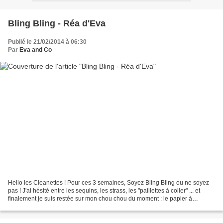
Bling Bling - Réa d'Eva
Publié le 21/02/2014 à 06:30
Par
Eva and Co
Hello les Cleanettes ! Pour ces 3 semaines, Soyez Bling Bling ou ne soyez
pas ! J'ai hésité entre les sequins, les strass, les "paillettes à coller" ... et
finalement je suis restée sur mon chou chou du moment : le papier à
paillettes ! Il en existe de...