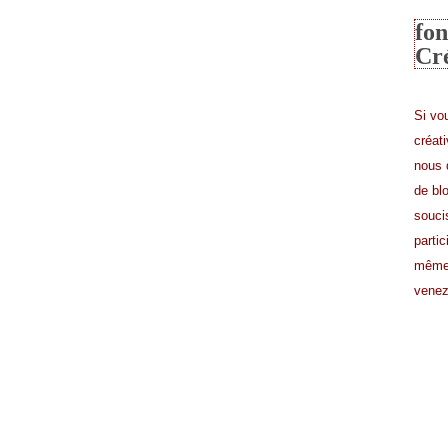
fon
Cr
Si vo
créat
nous 
de bl
souci
partic
même 
venez