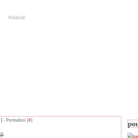
Publicité
…
]
- Permalien [
#
]
pou